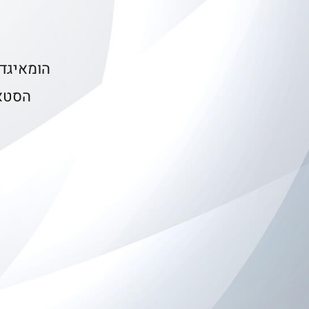
הומאיגד
הסטא