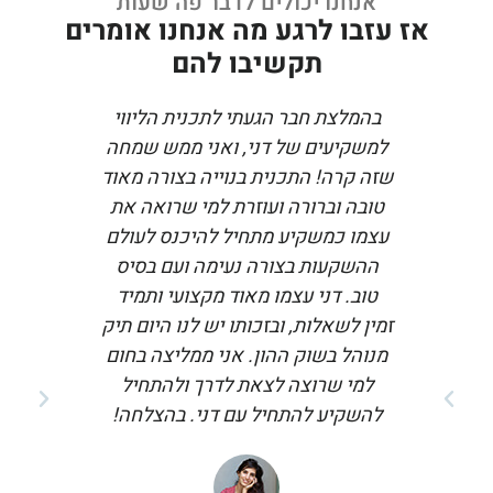
אנחנו יכולים לדבר פה שעות
אז עזבו לרגע מה אנחנו אומרים
תקשיבו להם
בהמלצת חבר הגעתי לתכנית הליווי
אל
למשקיעים של דני, ואני ממש שמחה
משיט
שזה קרה! התכנית בנוייה בצורה מאוד
ההשק
טובה וברורה ועוזרת למי שרואה את
הכשרה 
עצמו כמשקיע מתחיל להיכנס לעולם
שהגעת
ההשקעות בצורה נעימה ועם בסיס
ומסביר 
טוב. דני עצמו מאוד מקצועי ותמיד
מאוד ש
זמין לשאלות, ובזכותו יש לנו היום תיק
והוא מת
מנוהל בשוק ההון. אני ממליצה בחום
רגע של
למי שרוצה לצאת לדרך ולהתחיל
ליווה
להשקיע להתחיל עם דני. בהצלחה!
מסביר
וכלי
שבינינו