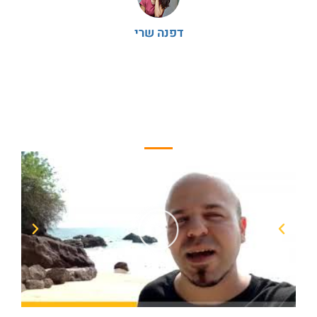
ויש ח
שבעניין
דפנה שרי