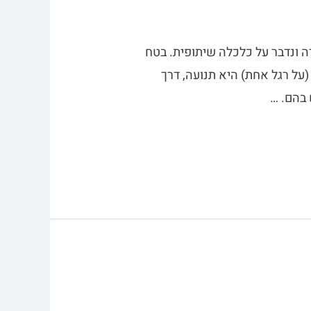
רה ונדבר על כלכלה שיתופית. בטח
 ביאנדבי (Airbnb), נכון? כלכלה שיתופית (על רגל אחת) היא תנועה, דרך
 בהם. …