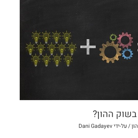
בשוק ההון?
ון
/ על-ידי
Dani Gadayev