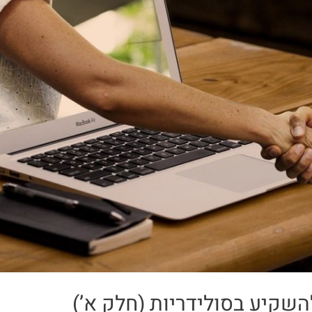
השקיע בסולידריות (חלק א’)