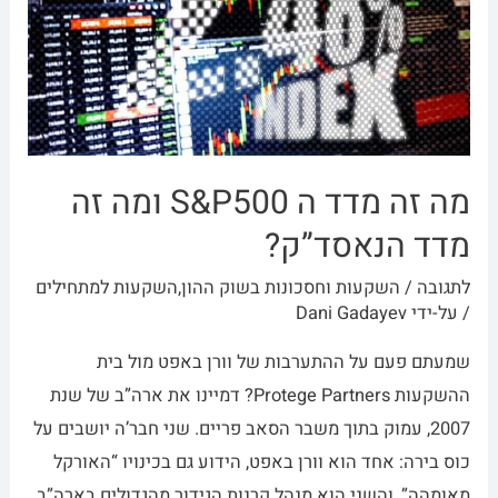
מה זה מדד ה S&P500 ומה זה
מדד הנאסד”ק?
לתגובה
/
השקעות וחסכונות בשוק ההון
,
השקעות למתחילים
/ על-ידי
Dani Gadayev
שמעתם פעם על ההתערבות של וורן באפט מול בית
ההשקעות Protege Partners? דמיינו את ארה”ב של שנת
2007, עמוק בתוך משבר הסאב פריים. שני חבר’ה יושבים על
כוס בירה: אחד הוא וורן באפט, הידוע גם בכינויו “האורקל
מאומהה”, והשני הוא מנהל קרנות הגידור מהגדולים בארה”ב,