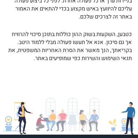
בניירות ערך או כל פעולה אחרת. לפני כל ביצוע פעולה
עליכם להיוועץ באיש מקצוע בכדי להתאים את האמור
באתר זה לצרכים שלכם.
כטבען, השקעות בשוק ההון כוללות בתוכן סיכוי להרוויח
אך גם סיכון. אנא אל תעשו פעולה מבלי ללמוד היטב.
בקריאתך, הנך מאשר את הסרת האחריות המשפטית, את
תנאי השימוש והשירות כפי שמופיעים באתר.