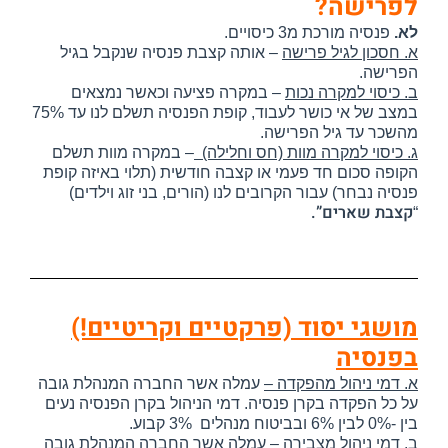
לפרישה?
לא.
פנסיה מורכת מ3 כיסויים.
א. חסכון לגיל פרישה
– אותה קצבת פנסיה שנקבל בגיל
הפרישה.
ב. כיסוי למקרה נכות
– במקרה פציעה וכאשר נמצאים
במצב של אי כושר לעבוד, קופת הפנסיה תשלם לנו עד 75%
מהשכר עד גיל הפרישה.
ג. כיסוי למקרה מוות (חס וחלילה)
– במקרה מוות תשלם
הקופה סכום חד פעמי או קצבה חודשית (תלוי באיזה קופת
פנסיה נבחר) עבור הקרובים לנו (הורים, בני זוג וילדים)
קצבת שארים”.
“
מושגי יסוד (פרקטיים וקריטיים!)
בפנסיה
א. דמי ניהול מהפקדה –
עמלה אשר החברה המנהלת גובה
על כל הפקדה בקרן פנסיה.
דמי הניהול בקרן הפנסיה נעים
בין -0% לבין 6% ובביטוח מנהלים
3% קבוע.
ב. דמי ניהול מצבירה –
עמלה אשר החברה המנהלת גובה