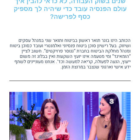
שנים בשוק העבודה, לא כדאי להבין איך
עולם הפנסיה עובד כדי שיהיה לך מספיק
כסף לפרישה?
הכותב הינו בוגר תואר ראשון בביטוח ותואר שני במנהל עסקים
ושיווק. בעל רישיון סוכן ביטוח פנסיוני ואלמנטרי ועובד כסוכן ביטוח
ומנהל מחלקת הביטוח בחברת “גנוסר פרויקטים”. חשוב לציין
“הומאיגד” ומי מטעמה אינו יועץ השקעות ואין בבלוג זה משום
ייעוץ, הנעה לפעולה, קריאה למעשה וכד’. אנחנו מעוניינים לשתף
ידע אישי וארגוני שנצבר במרוצת הזמן.